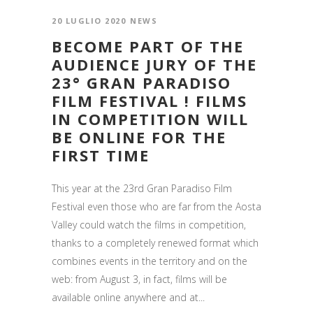
20 LUGLIO 2020
NEWS
BECOME PART OF THE
AUDIENCE JURY OF THE
23° GRAN PARADISO
FILM FESTIVAL ! FILMS
IN COMPETITION WILL
BE ONLINE FOR THE
FIRST TIME
This year at the 23rd Gran Paradiso Film
Festival even those who are far from the Aosta
Valley could watch the films in competition,
thanks to a completely renewed format which
combines events in the territory and on the
web: from August 3, in fact, films will be
available online anywhere and at...