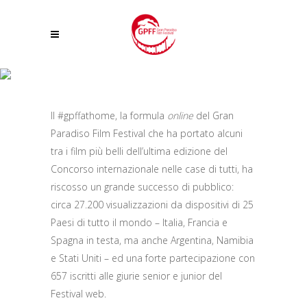
OLTRE 27.000 VISUALIZZAZIONI DA 25 PAESI DEL MONDO: GRANDE
SUCCESSO DI PUBBLICO PER IL FESTIVAL WEB #GPFFATHOME
Il #gpffathome, la formula
online
del Gran
Paradiso Film Festival che ha portato alcuni
tra i film più belli dell’ultima edizione del
Concorso internazionale nelle case di tutti, ha
riscosso un grande successo di pubblico:
circa 27.200 visualizzazioni da dispositivi di 25
Paesi di tutto il mondo – Italia, Francia e
Spagna in testa, ma anche Argentina, Namibia
e Stati Uniti – ed una forte partecipazione con
657 iscritti alle giurie senior e junior del
Festival web.