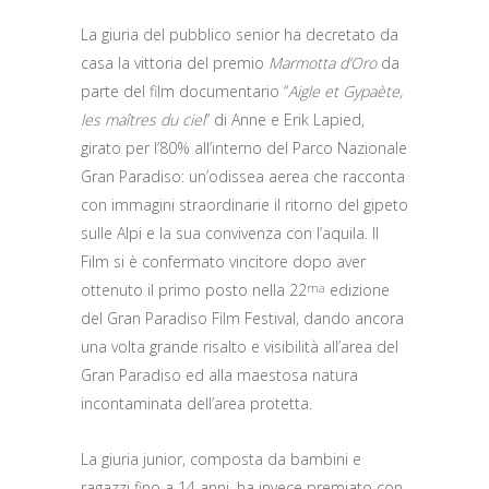
La giuria del pubblico senior ha decretato da
casa la vittoria del premio
Marmotta d’Oro
da
parte del film documentario “
Aigle et Gypaète,
les maîtres du ciel
” di Anne e Erik Lapied,
girato per l’80% all’interno del Parco Nazionale
Gran Paradiso: un’odissea aerea che racconta
con immagini straordinarie il ritorno del gipeto
sulle Alpi e la sua convivenza con l’aquila. Il
Film si è confermato vincitore dopo aver
ottenuto il primo posto nella 22
edizione
ma
del Gran Paradiso Film Festival, dando ancora
una volta grande risalto e visibilità all’area del
Gran Paradiso ed alla maestosa natura
incontaminata dell’area protetta.
La giuria junior, composta da bambini e
ragazzi fino a 14 anni, ha invece premiato con