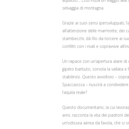
aquilotti… Così inizia un viaggio all
selvaggia di montagna.
Grazie ai suoi sensi ipersviluppati, l
all’attenzione delle marmotte, dei c
stambecchi; dà filo da torcere ai suoi
conflitti con i rivali e sopravvive all’i
Un rapace con un’apertura alare di qu
gipeto barbuto, sorvola la vallata e h
stabilirvisi. Questo avvoltoio – sop
Spaccaossa – riuscirà a condividere i
l’aquila reale?
Questo documentario, la cui lavoraz
anni, racconta la vita dei padroni del
un’odissea aerea da favola, che si 