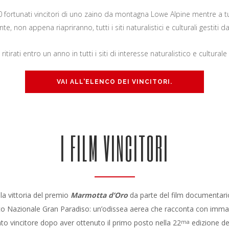
20 fortunati vincitori di uno zaino da montagna Lowe Alpine mentre a t
e, non appena riapriranno, tutti i siti naturalistici e culturali gestiti 
rati entro un anno in tutti i siti di interesse naturalistico e culturale 
VAI ALL'ELENCO DEI VINCITORI.
I FILM VINCITORI
la vittoria del premio
Marmotta d’Oro
da parte del film documentar
arco Nazionale Gran Paradiso: un’odissea aerea che racconta con immagini
ato vincitore dopo aver ottenuto il primo posto nella 22
edizione de
ma