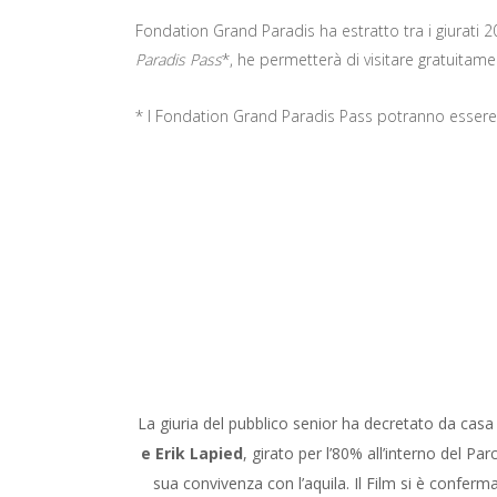
Fondation Grand Paradis ha estratto tra i giurati 
Paradis Pass
*, he permetterà di visitare gratuitament
* I Fondation Grand Paradis Pass potranno essere riti
La giuria del pubblico senior ha decretato da casa 
e Erik Lapied
, girato per l’80% all’interno del P
sua convivenza con l’aquila. Il Film si è conferm