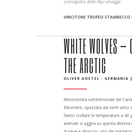
scenografia delle Alpi selvagge.
VINCITORE TROFEO STAMBECCO D
WHITE WOLVES – 
THE ARCTIC
OLIVER GOETZL - GERMANIA | 
A
ll’estremità settentrionale del Canad
Ellesmere, spazzata dai venti artici 
fanno crollare le temperature a 40 g
animale si aggira su questa distesa
di neve e ghiaccio, uno dei predatori 