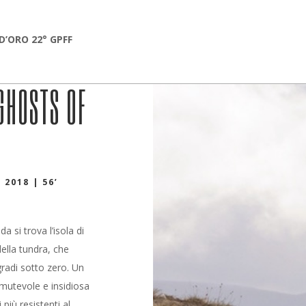
’ORO 22° GPFF
GHOSTS OF
2018 | 56’
a si trova l’isola di
della tundra, che
radi sotto zero. Un
 mutevole e insidiosa
più resistenti al