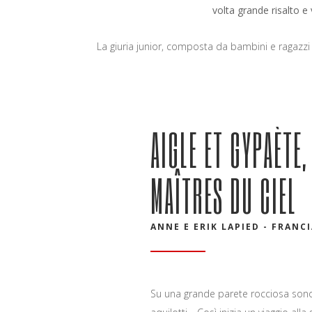
volta grande risalto e
La giuria junior, composta da bambini e ragazzi
AIGLE ET GYPAÈTE,
MAÎTRES DU CIEL
ANNE E ERIK LAPIED - FRANCIA
S
u una grande parete rocciosa son