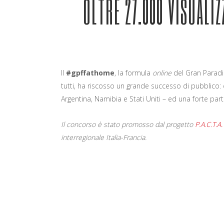
OLTRE 27.000 VISUALI
Il
#gpffathome
, la formula
online
del Gran Paradis
tutti, ha riscosso un grande successo di pubblico: c
Argentina, Namibia e Stati Uniti – ed una forte parte
Il concorso è stato promosso dal progetto
P.A.C.T.A.
interregionale Italia-Francia.