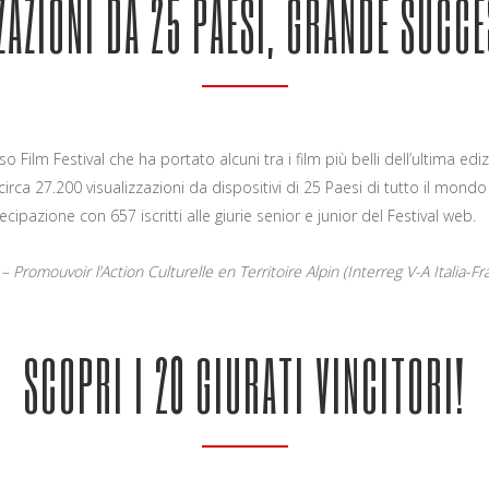
ZZAZIONI DA 25 PAESI, GRANDE SUC
o Film Festival che ha portato alcuni tra i film più belli dell’ultima ed
irca 27.200 visualizzazioni da dispositivi di 25 Paesi di tutto il mondo
cipazione con 657 iscritti alle giurie senior e junior del Festival web.
– Promouvoir l’Action Culturelle en Territoire Alpin (Interreg V-A Italia
SCOPRI I 20 GIURATI VINCITORI!