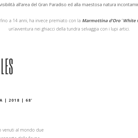
 visibilità all’area del Gran Paradiso ed alla maestosa natura incontamin
 fino a 14 anni, ha invece premiato con la
Marmottina d’Oro
“
White w
un’avventura nei ghiacci della tundra selvaggia con i lupi artici.
 LES
 | 2018 | 68’
o venuti al mondo due