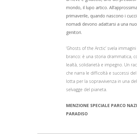
mondo, il lupo artico. All’approssima
primaverile, quando nascono i cuccio
nomadi devono adattarsi a una nuova
genitori.
‘Ghosts of the Arctic’ svela immagini 
branco: è una storia drammatica, c
lealtà, solidarietà e impegno. Un ra
che narra le difficoltà e successi de
lotta per la sopravvivenza in una del
selvagge del pianeta.
MENZIONE SPECIALE PARCO NAZ
PARADISO