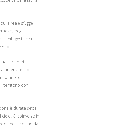
a scoperta della fauna
’aquila reale sfugge
amosci, degli
 simili, gestisce i
nverno.
asi tre metri, il
a l’intenzione di
rannominato
l territorio con
ione è durata sette
 cielo. Ci coinvolge in
snoda nella splendida