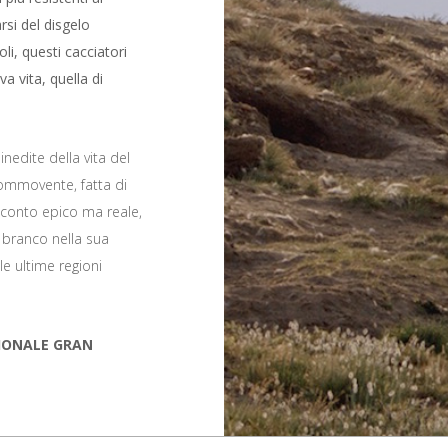
rsi del disgelo
li, questi cacciatori
 vita, quella di
inedite della vita del
ommovente, fatta di
cconto epico ma reale,
l branco nella sua
le ultime regioni
IONALE GRAN