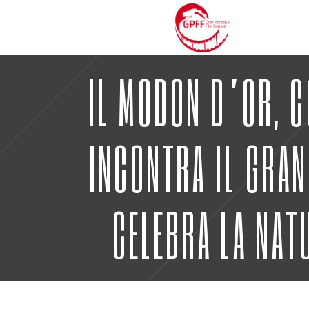
IL MODON D’OR, C
INCONTRA IL GRAN
CELEBRA LA NAT