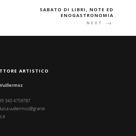
SABATO DI LIBRI, NOTE ED
ENOGASTRONOMIA
NEXT
TTORE ARTISTICO
 Vuillermoz
+39 340 4759787
luisa.vuillermoz@grand-
.it