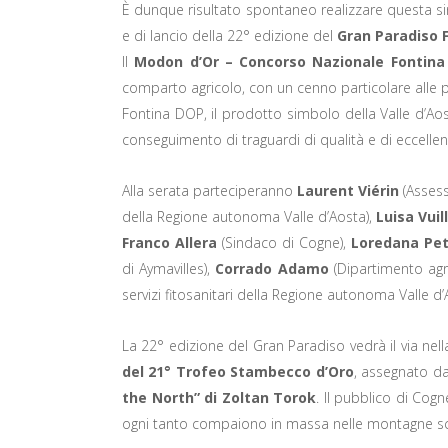
È dunque risultato spontaneo realizzare questa si
e di lancio della 22° edizione del
Gran Paradiso F
Il
Modon d’Or – Concorso Nazionale Fontina
comparto agricolo, con un cenno particolare alle p
Fontina DOP, il prodotto simbolo della Valle d’Aost
conseguimento di traguardi di qualità e di eccellen
Alla serata parteciperanno
Laurent Viérin
(Assess
della Regione autonoma Valle d’Aosta),
Luisa Vui
Franco Allera
(Sindaco di Cogne),
Loredana Pe
di Aymavilles),
Corrado Adamo
(Dipartimento agri
servizi fitosanitari della Regione autonoma Valle d’
La 22° edizione del Gran Paradiso vedrà il via nel
del 21° Trofeo Stambecco d’Oro
, assegnato dal
the North” di Zoltan Torok
. Il pubblico di Cogn
ogni tanto compaiono in massa nelle montagne scan