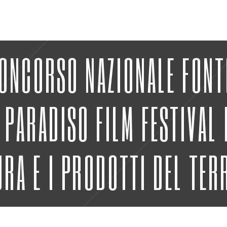
ONCORSO NAZIONALE FONT
 PARADISO FILM FESTIVAL 
URA E I PRODOTTI DEL TER