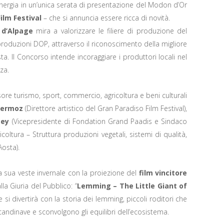
nergia in un’unica serata di presentazione del Modon d’Or
ilm Festival
– che si annuncia essere ricca di novità.
 d’Alpage
mira a valorizzare le filiere di produzione del
roduzioni DOP, attraverso il riconoscimento della migliore
a. Il Concorso intende incoraggiare i produttori locali nel
za.
ore turismo, sport, commercio, agricoltura e beni culturali
llermoz
(Direttore artistico del Gran Paradiso Film Festival),
tey
(Vicepresidente di Fondation Grand Paadis e Sindaco
coltura – Struttura produzioni vegetali, sistemi di qualità,
Aosta).
la sua veste invernale con la proiezione del
film vincitore
la Giuria del Pubblico: “
Lemming – The Little Giant of
e si divertirà con la storia dei lemming, piccoli roditori che
dinave e sconvolgono gli equilibri dell’ecosistema.