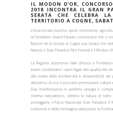
IL MODON D’OR, CONCORSO
2018 INCONTRA IL GRAN P
SERATA CHE CELEBRA L
TERRITORIO A COGNE, SABA
L’Assessorato turismo, sport, commercio, agricoltu
la Fondation Grand Paradis comunicano che si svo
Maison de la Grivola di Cogne una serata che vede
Natura: il Gran Paradiso Film Festival e il Modon d
La Regione autonoma Valle d’Aosta e Fondation 
eventi condividano i valori legati alla qualità del ci
alla tutela della biodiversità e all’autenticità dei
attraverso di essi si possano promuovere cultura e
Due manifestazioni in perfetta sinergia e comple
cinema naturalistico, celebra la natura di tutt
proteggerla, il Parco Nazionale Gran Paradiso. Il
tradizione e della montagna valdostana, la Fontina