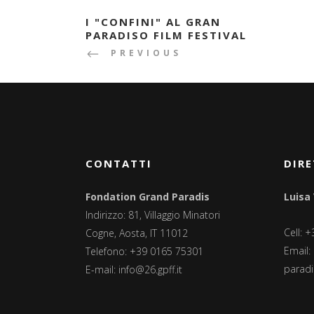
I "CONFINI" AL GRAN
PARADISO FILM FESTIVAL
PREVIOUS
CONTATTI
DIRE
Fondation Grand Paradis
Luisa
Indirizzo: 81, Villaggio Minatori
Cell: 
Cogne, Aosta, IT 11012
Email:
Telefono: +39 0165 75301
paradis
E-mail:
info@26.gpff.it