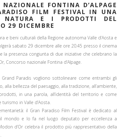
 NAZIONALE FONTINA D’ALPAGE
ARADISO FILM FESTIVAL IN UNA
A NATURA E I PRODOTTI DEL
TO 29 DICEMBRE
ra e beni culturali della Regione autonoma Valle d’Aosta e
lgerà sabato 29 dicembre alle ore 20.45 presso il cinema
 la presenza congiunta di due iniziative che celebrano la
’Or, Concorso nazionale Fontina d’Alpage.
Grand Paradis vogliono sottolineare come entrambi gli
bo, alla bellezza del paesaggio, alla tradizione, all’ambiente,
 prodotti, in una parola, all’identità del territorio e come
 turismo in Valle d’Aosta.
mentarietà: il Gran Paradiso Film Festival è dedicato al
o il mondo e lo fa nel luogo deputato per eccellenza a
 Modon d’Or celebra il prodotto più rappresentativo della
.