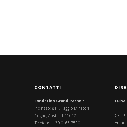
CONTATTI
DIRE
Fondation Grand Paradis
Luisa
Indirizzo: 81, Villaggio Minatori
Cell: 
Cogne, Aosta, IT 11012
Email:
Telefono: +39 0165 75301