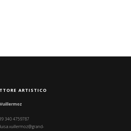
TTORE ARTISTICO
 Vuillermoz
+39 340 4759787
luisa.vuillermoz@grand-