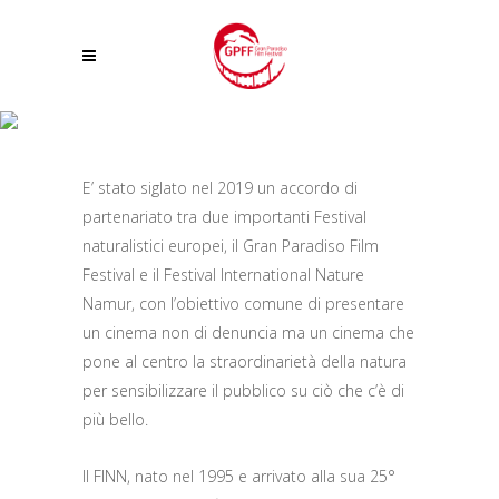
GRAN PARADISO FILM FESTIVAL E FESTIVAL INTERNATIONAL NATURE
NAMUR: NASCE UN NUOVO PARTENARIATO TRA I FILM FESTIVAL EUROPEI
E’ stato siglato nel 2019 un accordo di
partenariato tra due importanti Festival
naturalistici europei, il Gran Paradiso Film
Festival e il Festival International Nature
Namur, con l’obiettivo comune di presentare
un cinema non di denuncia ma un cinema che
pone al centro la straordinarietà della natura
per sensibilizzare il pubblico su ciò che c’è di
più bello.
Il FINN, nato nel 1995 e arrivato alla sua 25°