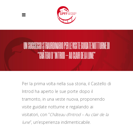
UN SUCCESSO STRAORDINARIO PER LE VISITE GUIDATE NOTTURNE DI
“CHÂTEAU D’INTROD – AU CLAIR DE LA LUNE”
Per la prima volta nella sua storia, il Castello di
Introd ha aperto le sue porte dopo il
tramonto, in una veste nuova, proponendo
visite guidate notturne e regalando ai
visitatori, con “
Château d’Introd – Au clair de la
lune
”, un’esperienza indimenticabile.