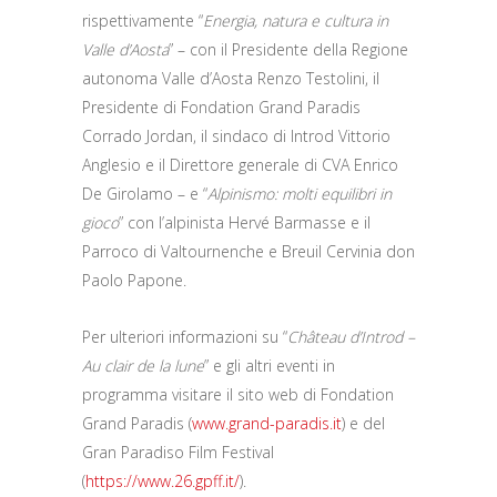
rispettivamente “
Energia, natura e cultura in
Valle d’Aosta
” – con il Presidente della Regione
autonoma Valle d’Aosta Renzo Testolini, il
Presidente di Fondation Grand Paradis
Corrado Jordan, il sindaco di Introd Vittorio
Anglesio e il Direttore generale di CVA Enrico
De Girolamo – e “
Alpinismo: molti equilibri in
gioco
” con l’alpinista Hervé Barmasse e il
Parroco di Valtournenche e Breuil Cervinia don
Paolo Papone.
Per ulteriori informazioni su “
Château d’Introd –
Au clair de la lune
” e gli altri eventi in
programma visitare il sito web di Fondation
Grand Paradis (
www.grand-paradis.it
) e del
Gran Paradiso Film Festival
(
https://www.26.gpff.it/
).