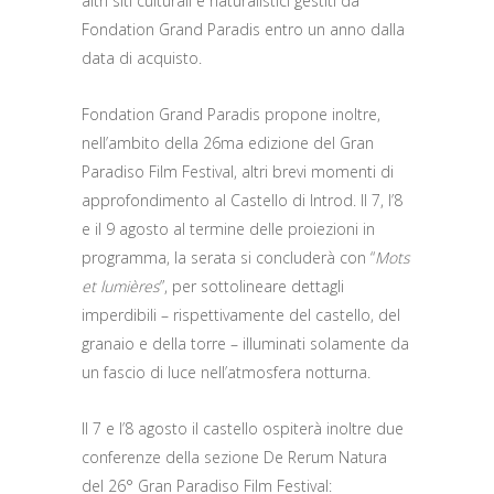
altri siti culturali e naturalistici gestiti da
Fondation Grand Paradis entro un anno dalla
data di acquisto.
Fondation Grand Paradis propone inoltre,
nell’ambito della 26ma edizione del Gran
Paradiso Film Festival, altri brevi momenti di
approfondimento al Castello di Introd. Il 7, l’8
e il 9 agosto al termine delle proiezioni in
programma, la serata si concluderà con “
Mots
et lumières
”, per sottolineare dettagli
imperdibili – rispettivamente del castello, del
granaio e della torre – illuminati solamente da
un fascio di luce nell’atmosfera notturna.
Il 7 e l’8 agosto il castello ospiterà inoltre due
conferenze della sezione De Rerum Natura
del 26° Gran Paradiso Film Festival: