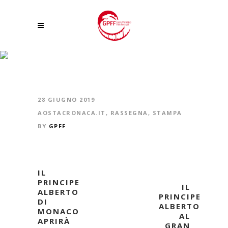
TRA ‘REALTÀ E SOGNO’ TORNA A COGNE IL GRAN PARADISO FILM
FESTIVAL
28 GIUGNO 2019
AOSTACRONACA.IT
,
RASSEGNA
,
STAMPA
BY
GPFF
IL
PRINCIPE
IL
ALBERTO
PRINCIPE
DI
ALBERTO
MONACO
AL
APRIRÀ
GRAN