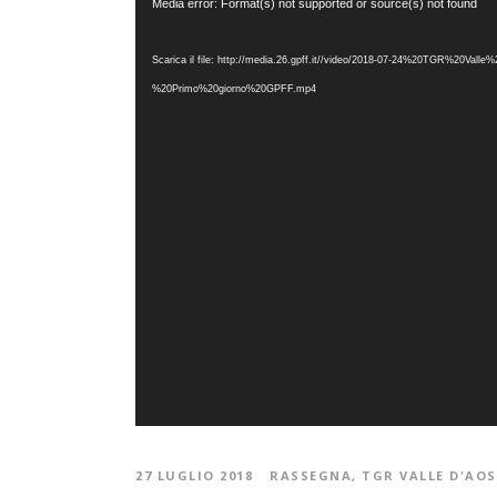
Video
Media error: Format(s) not supported or source(s) not found
Player
Scarica il file: http://media.26.gpff.it//video/2018-07-24%20TGR%20Valle
%20Primo%20giorno%20GPFF.mp4
27 LUGLIO 2018
RASSEGNA
,
TGR VALLE D'AO