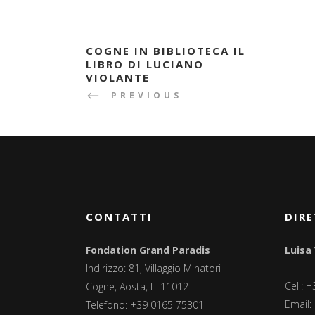
COGNE IN BIBLIOTECA IL
LIBRO DI LUCIANO
VIOLANTE
PREVIOUS
CONTATTI
DIRE
Fondation Grand Paradis
Luisa
Indirizzo: 81, Villaggio Minatori
Cell: 
Cogne, Aosta, IT 11012
Email:
Telefono: +39 0165 75301