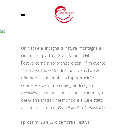
PER NATALE, ONLINE IL FILM EVENTO DEL GRAN PARADISO FILM FESTIVAL
“LE TEMPS D’UNE VIE”. ATTRIBUITO IL TITOLO DI GRAN PARADISO
Un Natale all’insegna di natura, montagna e
AMBASSADOR AD ANNE ED ERIK LAPIED
cinema di qualità: il Gran Paradiso Film
Festival torna a sorprendere con il film evento
“
Le Temps d’une Vie
” di Anne ed Erik Lapied
offrendo al suo pubblico l’opportunità di
conoscere da vicino i due grandi registi
animalier
che esportano i valori e le immagini
del Gran Paradiso nel mondo e a cui è stato
attribuito il titolo di
Gran Paradiso Ambassador
.
I prossimi 28 e 29 dicembre il Festival