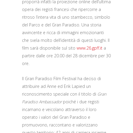
proporrà infatti la proiezione online dell’ultima
opera dei registi francesi che ripercorre a
ritroso l’intera vita di uno stambecco, simbolo
del Parco e del Gran Paradiso. Una storia
avvincente e ricca di immagini emozionanti
che svela molto dell’identità di questi luoghi. Il
film sarà disponibile sul sito
www.26.gpff.it
a
partire dalle ore 20.00 del 28 dicembre per 30
ore.
Il Gran Paradiso Film Festival ha deciso di
attribuire ad Anne ed Erik Lapied un
riconoscimento speciale con il titolo di
Gran
Paradiso Ambassador
poiché i due registi
incarnano e veicolano attraverso il loro
operato i valori del Gran Paradiso e
promuovono, raccontano e valorizzano
questo territorio: 42 anni di carriera insieme,