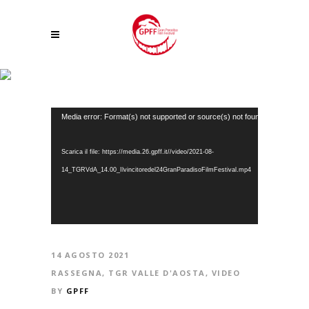
MY OCTOPUS TEACHER, IL VINCITORE DEL 24° GRAN PARADISO FILM
FESTIVAL
Video
Media error: Format(s) not supported or source(s) not found
Player
Scarica il file: https://media.26.gpff.it//video/2021-08-
14_TGRVdA_14.00_Ilvincitoredel24GranParadisoFilmFestival.mp4
14 AGOSTO 2021
RASSEGNA
,
TGR VALLE D'AOSTA
,
VIDEO
BY
GPFF