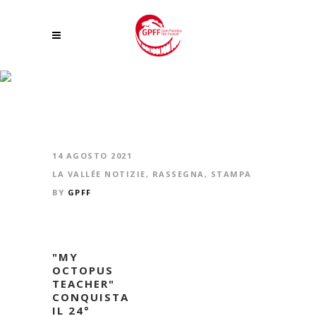
“MY OCTOPUS TEACHER” HA VINTO IERI A COGNE LA 24ESIMA EDIZIONE
DEL GRAN PARADISO FILM FESTIVAL
14 AGOSTO 2021
LA VALLÉE NOTIZIE
,
RASSEGNA
,
STAMPA
BY
GPFF
"MY
OCTOPUS
TEACHER"
CONQUISTA
IL 24°