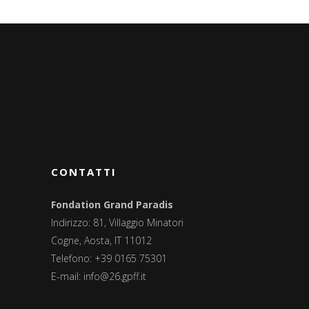
CONTATTI
Fondation Grand Paradis
Indirizzo: 81, Villaggio Minatori
Cogne, Aosta, IT 11012
Telefono: +39 0165 75301
E-mail:
info@26.gpff.it