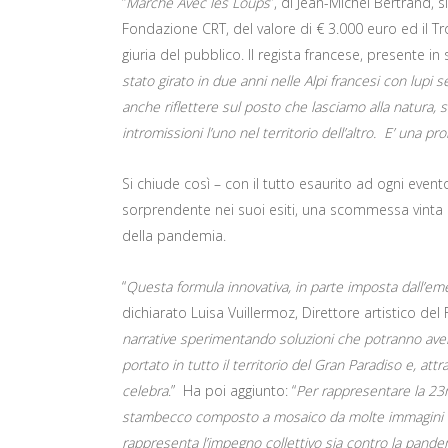
“
Marche Avec les Loups
”, di Jean-Michel Bertrand,
Fondazione CRT, del valore di € 3.000 euro ed il T
giuria del pubblico. Il regista francese, presente i
stato girato in due anni nelle Alpi francesi con lupi se
anche riflettere sul posto che lasciamo alla natura, sul
intromissioni l’uno nel territorio dell’altro. E’ una 
Si chiude così – con il tutto esaurito ad ogni even
sorprendente nei suoi esiti, una scommessa vint
della pandemia.
“
Questa formula innovativa, in parte imposta dall’emer
dichiarato Luisa Vuillermoz, Direttore artistico del 
narrative sperimentando soluzioni che potranno avere
portato in tutto il territorio del Gran Paradiso e, attr
celebra
.” Ha poi aggiunto: “
Per rappresentare la 23
stambecco composto a mosaico da molte immagini di
rappresenta l’impegno collettivo sia contro la pandem