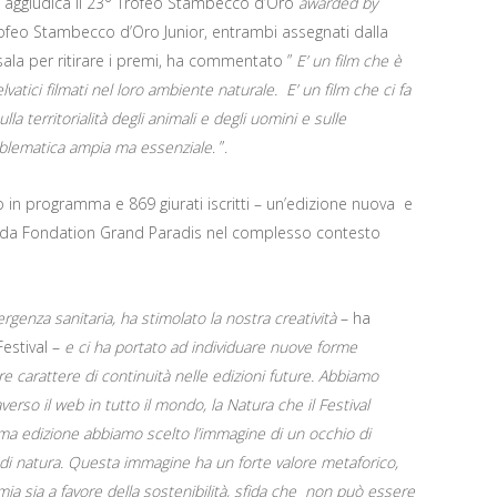
 si aggiudica il 23° Trofeo Stambecco d’Oro
awarded by
rofeo Stambecco d’Oro Junior, entrambi assegnati dalla
n sala per ritirare i premi, ha commentato ”
E’ un film che è
lvatici filmati nel loro ambiente naturale. E’ un film che ci fa
la territorialità degli animali e degli uomini e sulle
problematica ampia ma essenziale
. ”.
to in programma e 869 giurati iscritti – un’edizione nuova e
a da Fondation Grand Paradis nel complesso contesto
genza sanitaria, ha stimolato la nostra creatività
– ha
Festival –
e ci ha portato ad individuare nuove forme
 carattere di continuità nelle edizioni future. Abbiamo
averso il web in tutto il mondo, la Natura che il Festival
ma edizione abbiamo scelto l’immagine di un occhio di
 natura. Questa immagine ha un forte valore metaforico,
ia sia a favore della sostenibilità, sfida che non può essere