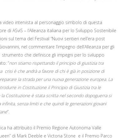
la video intervista al personaggio simbolo di questa
e di ASviS – l’Alleanza italiana per lo Sviluppo Sostenibile
ioni sul tema del Festival “Nuovi sentieri nell’era post
r Giovannini, nel commentare l’impegno dell’Alleanza per gli
 – strumento che definisce gli impegni per lo sviluppo
to: “
non stiamo rispettando il principio di giustizia tra
a crisi è che andrà a favore di chi è già in posizione di
preparare la strada per una nuova generazione europea. La
odurre in Costituzione il Principio di Giustizia tra le
la Costituzione è stata scritta nel secondo dopoguerra si
finita, senza limiti e che quindi le generazioni giovani
iane
”.
cnica ha attribuito il Premio Regione Autonoma Valle
queen” di Mark Deeble e Victoria Stone e il Premio Parco