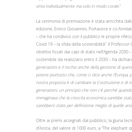
vinta individualmente ma solo in modo corale
.”
La cerimonia di premiazione è stata arricchita dal
edizione, Enrico Giovannini, Portavoce e co-fondator
– che ha condiviso con il pubblico le proprie rifless
Covid 19 – la sfida della sostenibilità”. Il Professo
obiettivi fissati dai capi di stato nell’Agenda 2030
sostenibile da realizzarsi entro il 2030 – ha dichiara
generazioni e il rischio anche della gestione di quest
potere piuttosto che, come ci dice anche l’Europa, 
nostra proposta è di cambiare la Costituzione e di intr
generazioni, un principio che non c’è perché quando 
immaginava che la crescita economica sarebbe stata in
sarebbero state per definizione meglio di quelle anz
Oltre ai premi assegnati dal pubblico, la giuria te
d’Aosta, del valore di 1000 euro, a “The elephant 