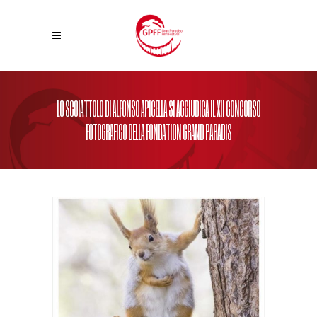
LO SCOIATTOLO DI ALFONSO APICELLA SI AGGIUDICA IL XII CONCORSO
FOTOGRAFICO DELLA FONDATION GRAND PARADIS