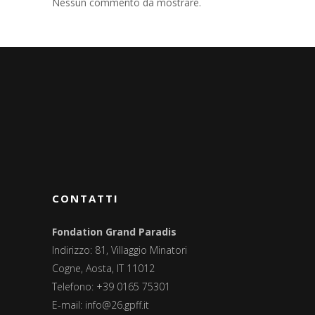
Nessun commento da mostrare.
CONTATTI
Fondation Grand Paradis
Indirizzo: 81, Villaggio Minatori
Cogne, Aosta, IT 11012
Telefono: +39 0165 75301
E-mail:
info@26.gpff.it