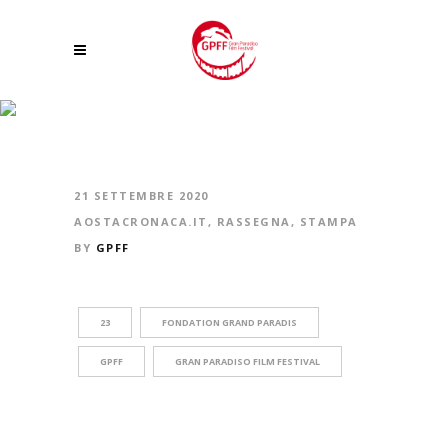
LE EMOZIONI DEL GRAN PARADISO FILM FESTIVAL IN UN CLIP- IL VIDEO
21 SETTEMBRE 2020
AOSTACRONACA.IT
,
RASSEGNA
,
STAMPA
BY
GPFF
23
FONDATION GRAND PARADIS
GPFF
GRAN PARADISO FILM FESTIVAL