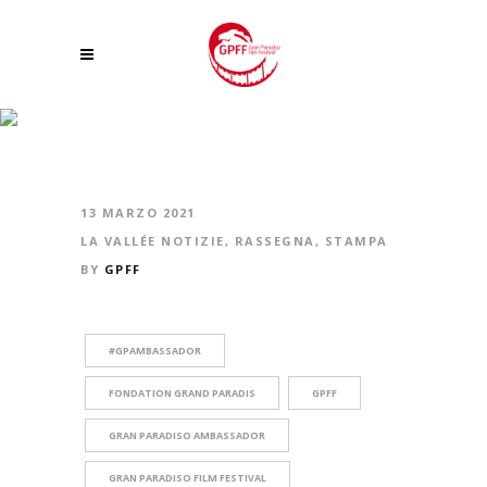
JOURNÉE DE LA FRANCOPHONIE, LES INITIATIVES EN VALLÉE D’AOSTE
13 MARZO 2021
LA VALLÉE NOTIZIE
,
RASSEGNA
,
STAMPA
BY
GPFF
#GPAMBASSADOR
FONDATION GRAND PARADIS
GPFF
GRAN PARADISO AMBASSADOR
GRAN PARADISO FILM FESTIVAL