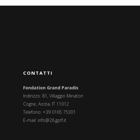
CONTATTI
Fondation Grand Paradis
Indirizzo: 81, Villaggio Minatori
Cogne, Aosta, IT 11012
Telefono: +39 0165 75301
E-mail:
info@26.gpff.it