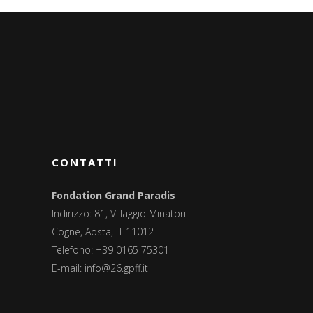
CONTATTI
Fondation Grand Paradis
Indirizzo: 81, Villaggio Minatori
Cogne, Aosta, IT 11012
Telefono: +39 0165 75301
E-mail:
info@26.gpff.it