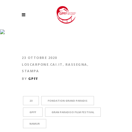
IL GPFF TRA I PROTAGONISTI DELLA RASSEGNA BELGA INTERNATIONAL
NATURE NAMUR
23 OTTOBRE 2020
LOSCARPONE.CAI.IT
,
RASSEGNA
,
STAMPA
BY
GPFF
23
FONDATION GRAND PARADIS
GPFF
GRAN PARADISO FILM FESTIVAL
NAMUR