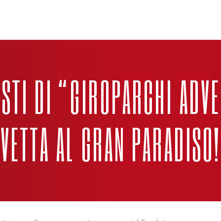
ISTI DI “GIROPARCHI ADV
VETTA AL GRAN PARADISO!