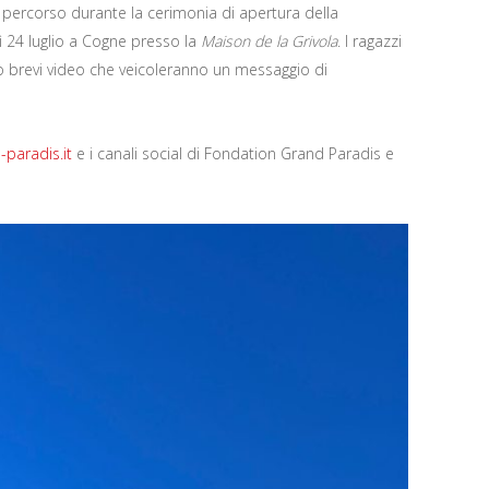
percorso durante la cerimonia di apertura della
ì 24 luglio a Cogne presso la
Maison de la Grivola
. I ragazzi
o brevi video che veicoleranno un messaggio di
paradis.it
e i canali social di Fondation Grand Paradis e