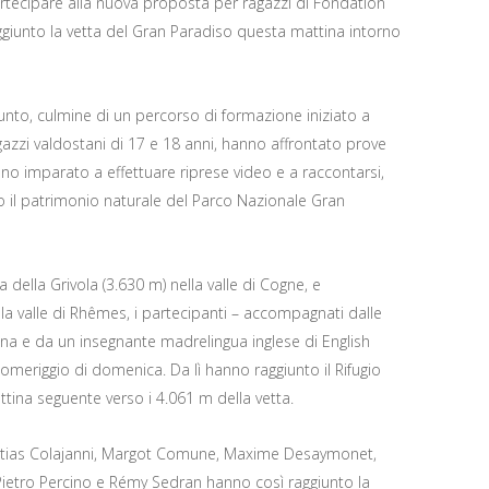
partecipare alla nuova proposta per ragazzi di Fondation
aggiunto la vetta del Gran Paradiso questa mattina intorno
giunto, culmine di un percorso di formazione iniziato a
gazzi valdostani di 17 e 18 anni, hanno affrontato prove
nno imparato a effettuare riprese video e a raccontarsi,
o il patrimonio naturale del Parco Nazionale Gran
della Grivola (3.630 m) nella valle di Cogne, e
la valle di Rhêmes, i partecipanti – accompagnati dalle
na e da un insegnante madrelingua inglese di English
omeriggio di domenica. Da lì hanno raggiunto il Rifugio
tina seguente verso i 4.061 m della vetta.
Matias Colajanni, Margot Comune, Maxime Desaymonet,
Pietro Percino e Rémy Sedran hanno così raggiunto la