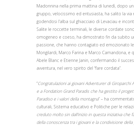
Madonnina nella prima mattina di lunedì, dopo una 
gruppo, velocissimo ed entusiasta, ha salito la vi
godendosi l’alba sul ghiacciaio di Levaciau e incon
Salite le roccette terminali, le diverse cordate so
omogeneo e coeso, ha dimostrato fin da subito u
passione, che hanno contagiato ed emozionato le 
Mongilardi, Marco Farina e Marco Camandona, e qu
Abele Blanc e Etienne Janin, confermando il succe
avventura, nel vero spirito del “fare cordata”.
“
Congratulazioni ai giovani Adventurer di Giroparchi 
e a Fondation Grand Paradis che ha gestito il proget
Paradiso e i valori della montagna
” – ha commentato 
culturali, Sistema educativo e Politiche per le relaz
creduto molto sin dall’inizio in questa iniziativa che 
della conoscenza tra i giovani e la condivisione dell