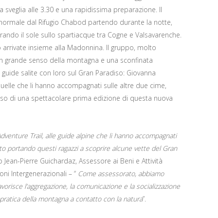
sveglia alle 3.30 e una rapidissima preparazione. Il
a normale dal Rifugio Chabod partendo durante la notte,
trando il sole sullo spartiacque tra Cogne e Valsavarenche.
no arrivate insieme alla Madonnina. Il gruppo, molto
n grande senso della montagna e una sconfinata
guide salite con loro sul Gran Paradiso: Giovanna
elle che li hanno accompagnati sulle altre due cime,
sso di una spettacolare prima edizione di questa nuova
Adventure Trail, alle guide alpine che li hanno accompagnati
to portando questi ragazzi a scoprire alcune vette del Gran
Jean-Pierre Guichardaz, Assessore ai Beni e Attività
ioni Intergenerazionali – “
Come assessorato, abbiamo
favorisce l’aggregazione, la comunicazione e la socializzazione
a pratica della montagna a contatto con la natura
”.