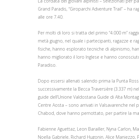
La cordata dei giovani alpinisti – selezionati per 
Grand Paradis, “Giroparchi Adventure Trail” – ha r
alle ore 7.40.
Per molti di loro si tratta del primo “4.000 m” rag
metà giugno, nel quale i partecipanti, ragazze e ra
fisiche, hanno esplorato tecniche di alpinismo, ha
hanno migliorato il loro Inglese e hanno conosciut
Paradiso.
Dopo essersi allenati salendo prima la Punta Rossa 
successivamente la Becca Traversière (3.337 m) nel
guide dell’Unione Valdostana Guide di Alta Montag
Centre Aosta – sono arrivati in Valsavarenche nel p
Chabod, dove hanno pernottato, per partire la mat
Fabienne Aguettaz, Leon Barailler, Nyna Carlon, 
Noella Gabriele, Richard Hugonin, Alice Maniezzo, 