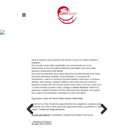
GRAN PARADISO FILM FESTIVAL, SUPERATE LE 3000 PRESENZE. OGGI
TOCCA A CAROLI E FAZIO
Previous
Next