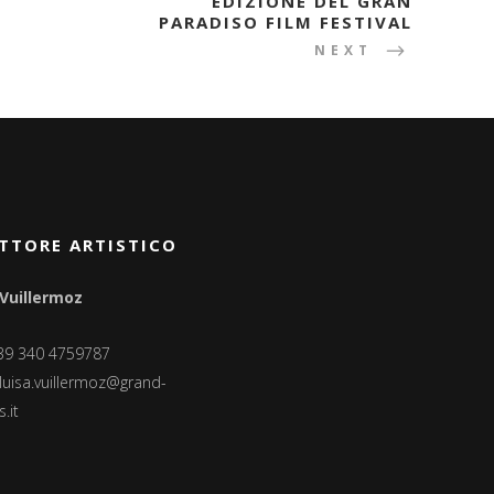
EDIZIONE DEL GRAN
PARADISO FILM FESTIVAL
NEXT
TTORE ARTISTICO
 Vuillermoz
+39 340 4759787
luisa.vuillermoz@grand-
.it