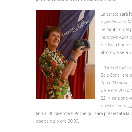
La serata sarà l
experience of N
nell’ambito del
Territoire Alpin,
c
del Gran Paradis
attorno a sé a 3
Il
“Gran Paradiso 
Sala Consiliare 
Parco Nazionale 
dalle ore 20.30. S
22
edizione ve
ma
questo sondaggi
fino al 30 dicembre. Anche qui sarà presentata la 
aperta dalle ore 20.00.