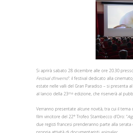
Si aprirà sabato 28 dicembre alle ore 20.30 presso 
Festival d’Inverno
”: il festival dedicato alla cinema
estate nelle valli del Gran Paradiso – si presenta a
al lancio della 23
edizione, che riserverà al pubb
ma
Verranno presentate alcune novità, tra cui il tema d
film vincitore del 22° Trofeo Stambecco d’Oro: “
Aig
due registi francesi prenderanno parte alla serata e
propria attività di documentaristi
animalier
.