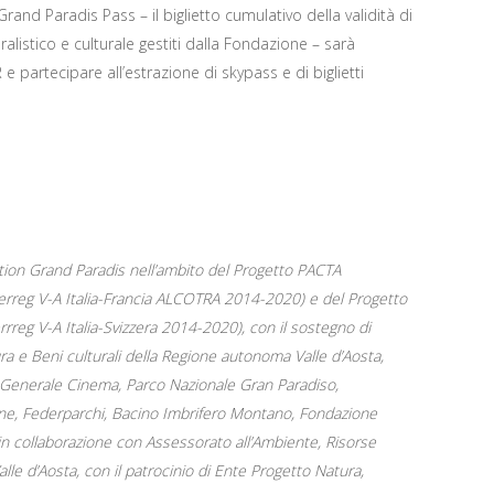
Grand Paradis Pass – il biglietto cumulativo della validità di
alistico e culturale gestiti dalla Fondazione – sarà
e partecipare all’estrazione di skypass e di biglietti
ation Grand Paradis nell’ambito del Progetto PACTA
nterreg V-A Italia-Francia ALCOTRA 2014-2020) e del Progetto
reg V-A Italia-Svizzera 2014-2020), con il sostegno di
a e Beni culturali della Regione autonoma Valle d’Aosta,
one Generale Cinema, Parco Nazionale Gran Paradiso,
e, Federparchi, Bacino Imbrifero Montano, Fondazione
, in collaborazione con Assessorato all’Ambiente, Risorse
le d’Aosta, con il patrocinio di Ente Progetto Natura,