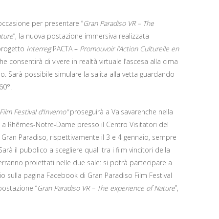
’occasione per presentare “
Gran Paradiso VR – The
ature
”, la nuova postazione immersiva realizzata
 progetto
Interreg
PACTA –
Promouvoir l’Action Culturelle en
he consentirà di vivere in realtà virtuale l’ascesa alla cima
o. Sarà possibile simulare la salita alla vetta guardando
60°.
Film Festival d’Inverno”
proseguirà a Valsavarenche nella
e a Rhêmes-Notre-Dame presso il Centro Visitatori del
Gran Paradiso, rispettivamente il 3 e 4 gennaio, sempre
arà il pubblico a scegliere quali tra i film vincitori della
rranno proiettati nelle due sale: si potrà partecipare a
o sulla pagina Facebook di Gran Paradiso Film Festival
postazione “
Gran Paradiso VR – The experience of Nature
”,