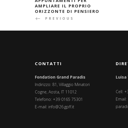
APPUNTAMENTI PER
AMPLIARE IL PROPRIO
ORIZZONTE DI PENSIERO
PREVIOUS
CONTATTI
DIRE
Fondation Grand Paradis
Luisa
Indirizzo: 81, Villaggio Minatori
Cell: 
Cogne, Aosta, IT 11012
Email:
Telefono: +39 0165 75301
paradis
E-mail:
info@26.gpff.it