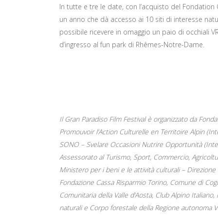
In tutte e tre le date, con l’acquisto del Fondation 
un anno che dà accesso ai 10 siti di interesse natur
possibile ricevere in omaggio un paio di occhiali VR 
d’ingresso al fun park di Rhêmes-Notre-Dame.
Il Gran Paradiso Film Festival è organizzato da Fond
Promouvoir l’Action Culturelle en Territoire Alpin (I
SONO – Svelare Occasioni Nutrire Opportunità (Interr
Assessorato al Turismo, Sport, Commercio, Agricoltur
Ministero per i beni e le attività culturali – Direzi
Fondazione Cassa Risparmio Torino, Comune di Cogn
Comunitaria della Valle d’Aosta, Club Alpino Italiano
naturali e Corpo forestale della Regione autonoma Val