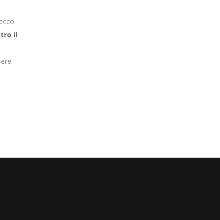
becco
tro il
sere