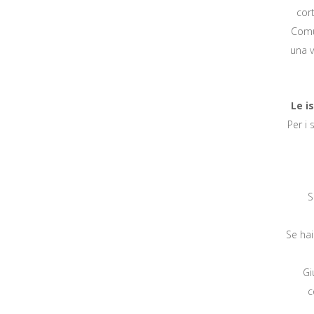
cor
Comun
una v
Le i
Per i 
S
Se hai
Gi
c