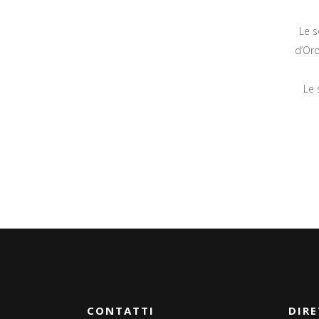
Le s
d’Oro
Le 
CONTATTI
DIRE