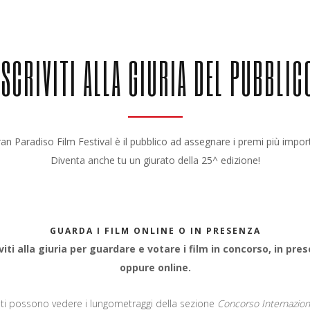
ISCRIVITI ALLA GIURIA DEL PUBBLIC
ran Paradiso Film Festival è il pubblico ad assegnare i premi più import
Diventa anche tu un giurato della 25^ edizione!
GUARDA I FILM ONLINE O IN PRESENZA
iviti alla giuria per guardare e votare i film in concorso, in pre
oppure online.
rati possono vedere i lungometraggi della sezione
Concorso Internazion