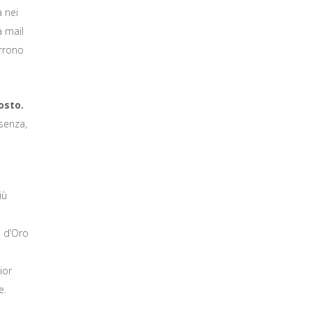
a nei
a mail
orrono
osto.
esenza,
iù
o d’Oro
ior
e.