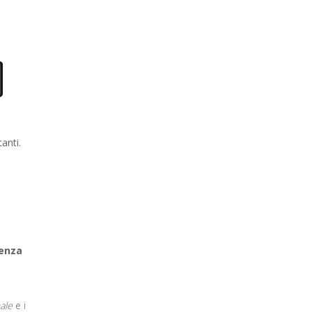
O
anti.
senza
ale
e i