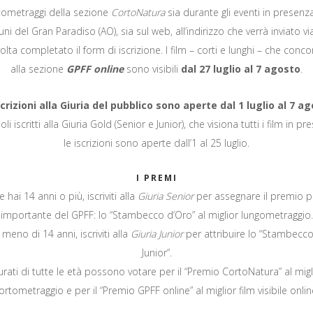
tometraggi della sezione
CortoNatura
sia durante gli eventi in presenz
i del Gran Paradiso (AO), sia sul web, all’indirizzo che verrà inviato vi
olta completato il form di iscrizione. I film – corti e lunghi – che conc
alla sezione
GPFF online
sono visibili
dal 27 luglio al 7 agosto
.
scrizioni alla Giuria del pubblico sono aperte dal 1 luglio al 7 ag
soli iscritti alla Giuria Gold (Senior e Junior), che visiona tutti i film in pr
le iscrizioni sono aperte dall’1 al 25 luglio.
I PREMI
e hai 14 anni o più, iscriviti alla
Giuria Senior
per assegnare il premio p
importante del GPFF: lo “Stambecco d’Oro” al miglior lungometraggio.
 meno di 14 anni, iscriviti alla
Giuria Junior
per attribuire lo “Stambecc
Junior”.
urati di tutte le età possono votare per il “Premio CortoNatura” al migl
ortometraggio e per il “Premio GPFF online” al miglior film visibile onlin