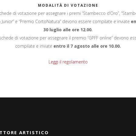
MODALITÀ DI VOTAZIONE
chede di votazione per assegnare i premi “Stambecco d’Oro”, “Stam
 Junior” e “Premio CortoNatura” devono essere compilate e inviate
en
30 luglio alle ore 12.00.
schede di votazione per assegnare il premio “GPFF online” devono es
compilate e inviate
entro il 7 agosto alle ore 10.00.
Leggi il regolamento
TTORE ARTISTICO