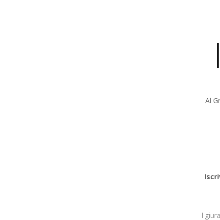
Al G
Iscr
I giu