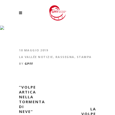
FONDATION GRAND PARADIS, ECCO I PREMIATI DEL CONCORSO
FOTOGRAFICO “REALTÀ E SOGNO”
18 MAGGIO 2019
LA VALLÉE NOTIZIE
,
RASSEGNA
,
STAMPA
BY
GPFF
“VOLPE
ARTICA
NELLA
TORMENTA
DI
LA
NEVE”
VOLPE