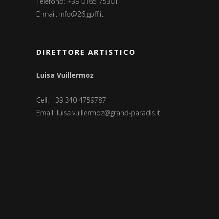
Telefono: +39 0165 75301
E-mail:
info@26.gpff.it
DIRETTORE ARTISTICO
Luisa Vuillermoz
Cell: +39 340 4759787
Email:
luisa.vuillermoz@grand-paradis.it