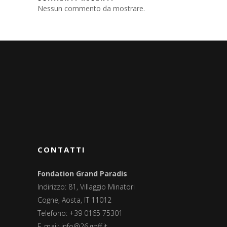
Nessun commento da mostrare.
CONTATTI
Fondation Grand Paradis
Indirizzo: 81, Villaggio Minatori
Cogne, Aosta, IT 11012
Telefono: +39 0165 75301
E-mail:
info@26.gpff.it