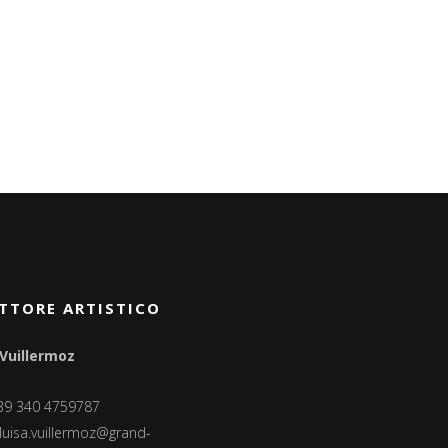
TTORE ARTISTICO
 Vuillermoz
+39 340 4759787
luisa.vuillermoz@grand-