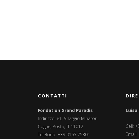
CONTATTI
DIRE
Fondation Grand Paradis
Luisa
Indirizzo: 81, Villaggio Minatori
Cell: 
Cogne, Aosta, IT 11012
Email:
Telefono: +39 0165 75301