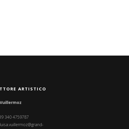
TTORE ARTISTICO
 Vuillermoz
+39 340 4759787
luisa.vuillermoz@grand-