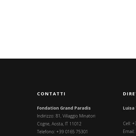
CONTATTI
DIRE
Fondation Grand Paradis
Luisa
Indirizzo: 81, Villaggio Minatori
Cell: 
Cogne, Aosta, IT 11012
Email:
Telefono: +39 0165 75301