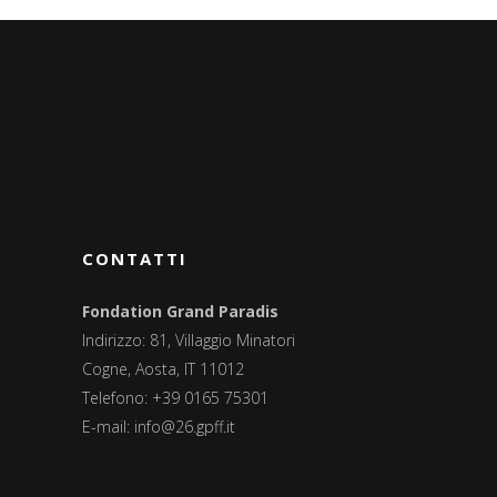
CONTATTI
Fondation Grand Paradis
Indirizzo: 81, Villaggio Minatori
Cogne, Aosta, IT 11012
Telefono: +39 0165 75301
E-mail:
info@26.gpff.it