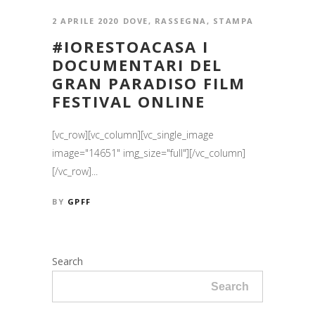
2 APRILE 2020
DOVE
,
RASSEGNA
,
STAMPA
#IORESTOACASA I
DOCUMENTARI DEL
GRAN PARADISO FILM
FESTIVAL ONLINE
[vc_row][vc_column][vc_single_image
image="14651" img_size="full"][/vc_column]
[/vc_row]...
BY
GPFF
Search
Search