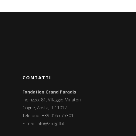
CONTATTI
Fondation Grand Paradis
Indirizzo: 81, Villaggio Minatori
Cogne, Aosta, IT 11012
Telefono: +39 0165 75301
E-mail:
info@26.gpff.it