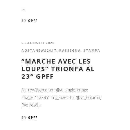
...
BY
GPFF
23 AGOSTO 2020
AOSTANEWS24.IT
,
RASSEGNA
,
STAMPA
“MARCHE AVEC LES
LOUPS” TRIONFA AL
23° GPFF
[vc_row][vc_column][vc_single_image
image="12795" img_size="full"][/vc_column]
[/vc_row]...
BY
GPFF