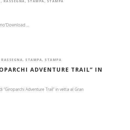
A
,
RASSEGNA
,
STAMPA
,
STAMPA
brio”Download ...
,
RASSEGNA
,
STAMPA
,
STAMPA
IROPARCHI ADVENTURE TRAIL” IN
di “Giroparchi Adventure Trail” in vetta al Gran