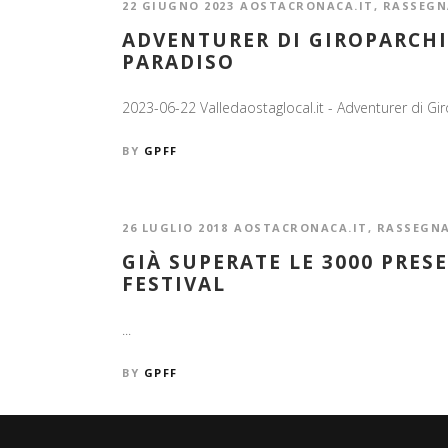
22 GIUGNO 2023
AOSTACRONACA.IT
,
RASSEGN
ADVENTURER DI GIROPARCH
PARADISO
2023-06-22 Valledaostaglocal.it - Adventurer di Gir
BY
GPFF
26 LUGLIO 2018
AOSTACRONACA.IT
,
RASSEGN
GIÀ SUPERATE LE 3000 PRES
FESTIVAL
...
BY
GPFF