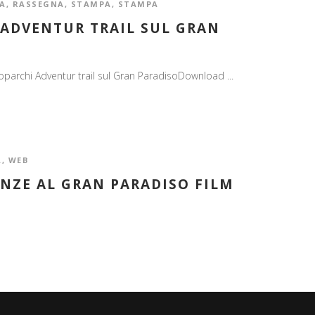
A
,
RASSEGNA
,
STAMPA
,
STAMPA
IADVENTUR TRAIL SUL GRAN
oparchi Adventur trail sul Gran ParadisoDownload ...
A
,
WEB
ENZE AL GRAN PARADISO FILM