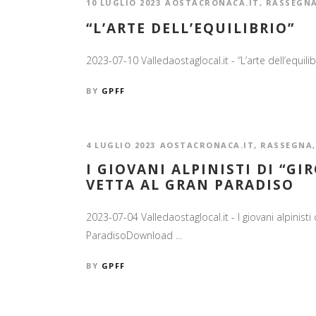
10 LUGLIO 2023
AOSTACRONACA.IT
,
RASSEGN
“L’ARTE DELL’EQUILIBRIO”
2023-07-10 Valledaostaglocal.it - “L’arte dell’equili
BY
GPFF
4 LUGLIO 2023
AOSTACRONACA.IT
,
RASSEGNA
I GIOVANI ALPINISTI DI “G
VETTA AL GRAN PARADISO
2023-07-04 Valledaostaglocal.it - I giovani alpinisti 
ParadisoDownload ...
BY
GPFF