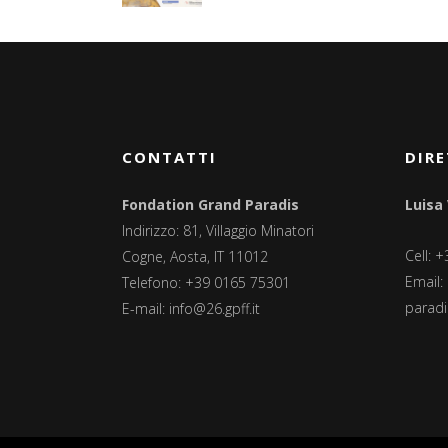
CONTATTI
DIRE
Fondation Grand Paradis
Luisa
Indirizzo: 81, Villaggio Minatori
Cell: 
Cogne, Aosta, IT 11012
Email:
Telefono: +39 0165 75301
paradis
E-mail:
info@26.gpff.it