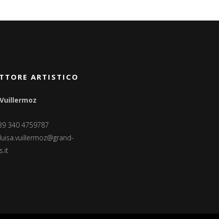
TTORE ARTISTICO
 Vuillermoz
+39 340 4759787
luisa.vuillermoz@grand-
.it