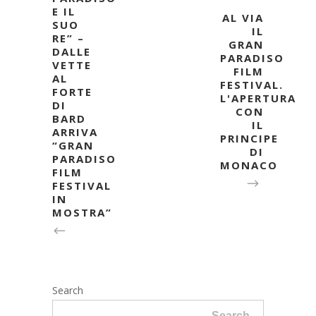
E IL
AL VIA
SUO
IL
RE” –
GRAN
DALLE
PARADISO
VETTE
FILM
AL
FESTIVAL.
FORTE
L'APERTURA
DI
CON
BARD
IL
ARRIVA
PRINCIPE
“GRAN
DI
PARADISO
MONACO
FILM
FESTIVAL
IN
MOSTRA”
Search
Search