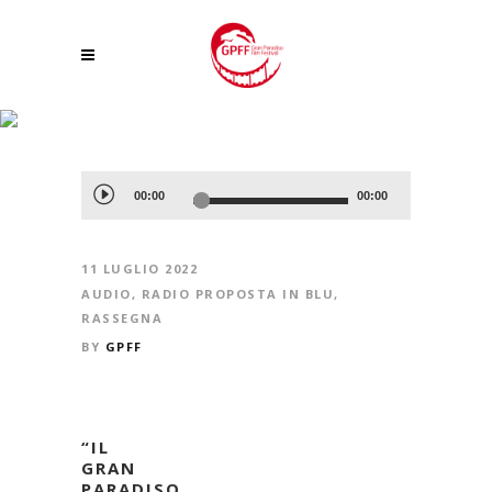
25° GRAN PARADISO FILM FESTIVAL: LA CERIMONIA DI APERTURA, I
NUMERI E IL PROGRAMMA DEL FESTIVAL, GLI OSPITI DI QUEST’ANNO
Audio
00:00
00:00
Player
11 LUGLIO 2022
AUDIO
,
RADIO PROPOSTA IN BLU
,
RASSEGNA
BY
GPFF
“IL
GRAN
PARADISO