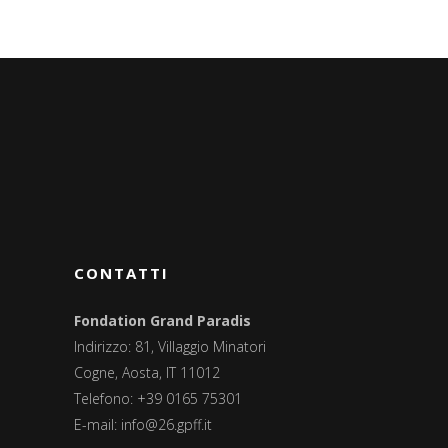
CONTATTI
Fondation Grand Paradis
Indirizzo: 81, Villaggio Minatori
Cogne, Aosta, IT 11012
Telefono: +39 0165 75301
E-mail:
info@26.gpff.it