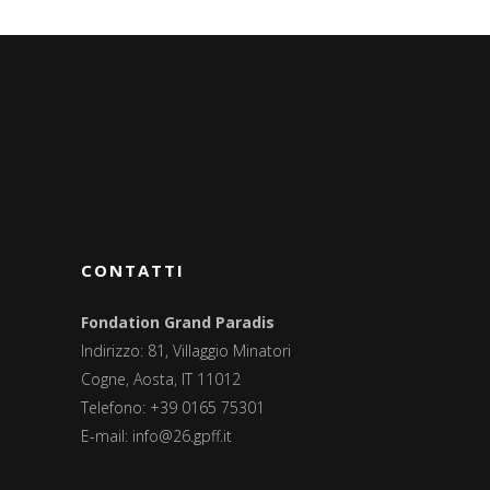
CONTATTI
Fondation Grand Paradis
Indirizzo: 81, Villaggio Minatori
Cogne, Aosta, IT 11012
Telefono: +39 0165 75301
E-mail:
info@26.gpff.it